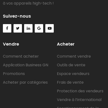
à vos appareils high-tech !
Suivez-nous
Vendre
Acheter
Comment acheter
Comment vendre
Application Business GN
Outils de vente
Promotions
Espace vendeurs
Acheter par catégories
Frais de vente
Protection des vendeurs
Vendre à l’international