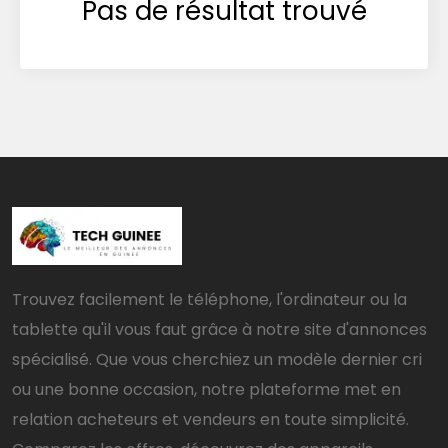
Pas de résultat trouvé
Trouvez facilement le téléphone, l'ordinateur ou la
tablette qu'il vous faut grâce à notre site d'annonces
spécialisé. Que vous cherchiez un modèle dernier cri
ou une bonne occasion, notre plateforme met en
relation acheteurs et vendeurs en toute simplicité.